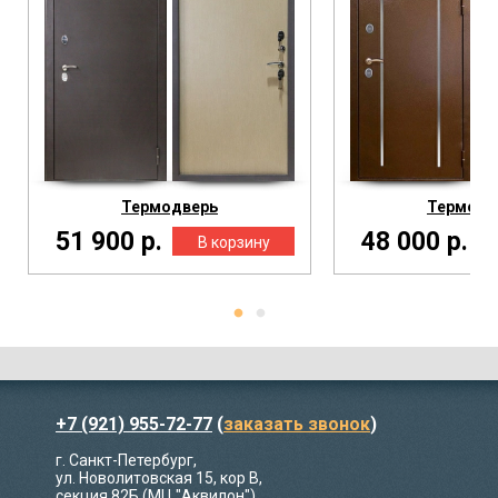
Термодверь
Термо М
51 900 р.
48 000 р.
+7 (921) 955-72-77
(
заказать звонок
)
г. Санкт-Петербург,
ул. Новолитовская 15, кор В,
секция 82Б (МЦ "Аквилон")