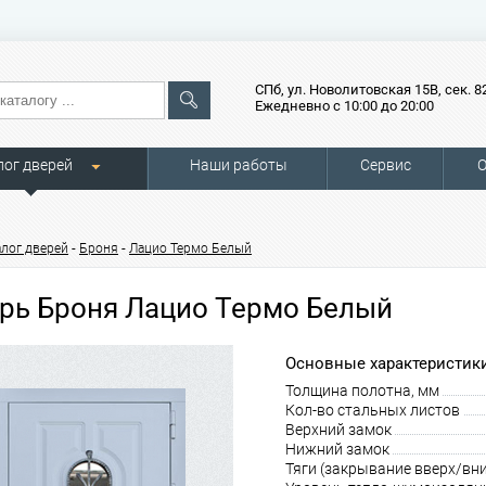
СПб, ул. Новолитовская 15В, сек. 8
Ежедневно с 10:00 до 20:00
лог дверей
Наши работы
Сервис
О
-
-
алог дверей
Броня
Лацио Термо Белый
рь Броня Лацио Термо Белый
Основные характеристики
Толщина полотна, мм
Кол-во стальных листов
Верхний замок
Нижний замок
Тяги (закрывание вверх/вни