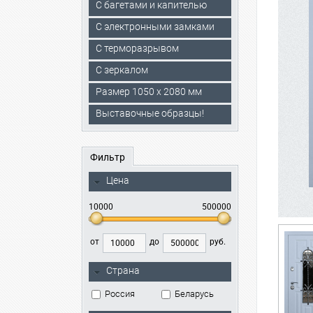
С багетами и капителью
C электронными замками
С терморазрывом
С зеркалом
Размер 1050 х 2080 мм
Выставочные образцы!
Фильтр
Цена
10000
500000
от
до
руб.
Страна
Россия
Беларусь