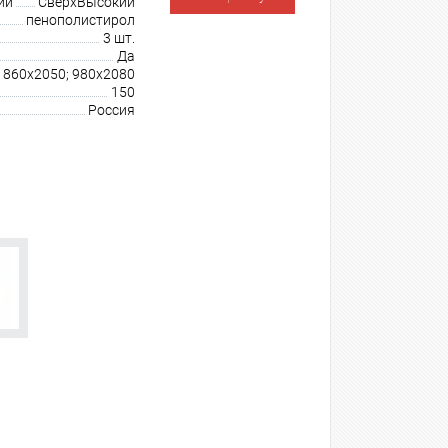
ии
СверхВысокий
пенополистирол
3 шт.
Да
860х2050; 980х2080
150
Россия