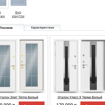
д
Вид
ужи
изнутри
Характеристики
Похожие
талон Элит Termo Белый
Эталон Улисс Х Термо Белый