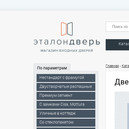
Ката
-
Главная
Кат
По параметрам
Нестандарт с фрамугой
Две
Двустворчатые распашные
Премиум сегмент
C замками Cisa, Mottura
Уличные в коттедж
Со стеклопакетом