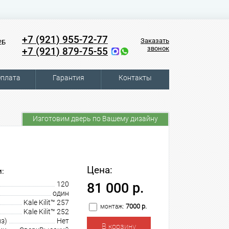
+7 (921) 955-72-77
Заказать
2Б
звонок
+7 (921) 879-75-55
плата
Гарантия
Контакты
Изготовим дверь по Вашему дизайну
Цена:
:
120
81 000 р.
один
Kale Kilit™ 257
7000 р.
монтаж:
Kale Kilit™ 252
з)
Нет