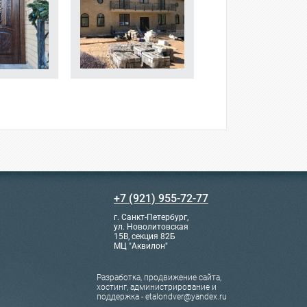
+7 (921) 955-72-77
г. Санкт-Петербург,
ул. Новолитовская
15В, секция 82Б
МЦ "Аквилон"
Разработка, продвижение сайта,
хостинг, администрирование и
поддержка - etalondver@yandex.ru