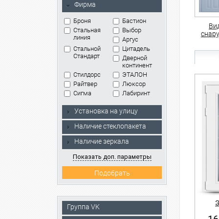
Фирма
Броня
Бастион
Ви
Стальная
Выбор
снар
линия
Аргус
Стальной
Цитадель
Стандарт
Дверной
континент
Стилдорс
ЭТАЛОН
Райтвер
Люксор
Сигма
Лабиринт
Установка на улицу
Наличие стеклопакета
Наличие зеркала
Показать доп. параметры
Э
Группа VK