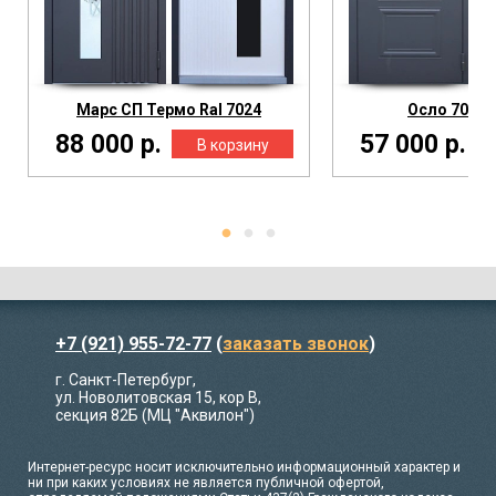
Марс СП Термо Ral 7024
Осло 7024 
88 000 р.
57 000 р.
+7 (921) 955-72-77
(
заказать звонок
)
г. Санкт-Петербург,
ул. Новолитовская 15, кор В,
секция 82Б (МЦ "Аквилон")
Интернет-ресурс носит исключительно информационный характер и
ни при каких условиях не является публичной офертой,