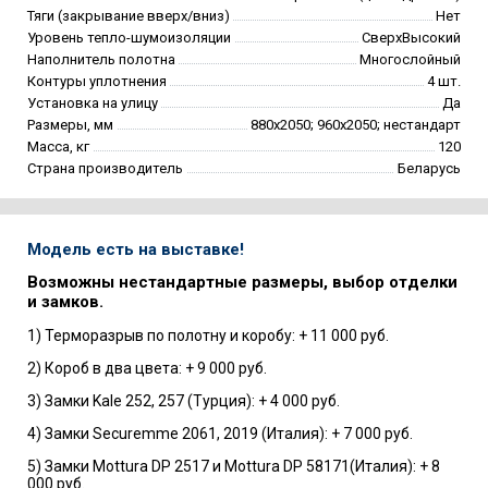
Тяги (закрывание вверх/вниз)
Нет
Уровень тепло-шумоизоляции
СверхВысокий
Наполнитель полотна
Многослойный
Контуры уплотнения
4 шт.
Установка на улицу
Да
Размеры, мм
880х2050; 960х2050; нестандарт
Масса, кг
120
Страна производитель
Беларусь
Модель есть на выставке!
Возможны нестандартные размеры, выбор отделки
и замков.
1) Терморазрыв по полотну и коробу: + 11 000 руб.
2) Короб в два цвета: + 9 000 руб.
3) Замки Kale 252, 257 (Турция): + 4 000 руб.
4) Замки Securemme 2061, 2019 (Италия): + 7 000 руб.
5) Замки Mottura DP 2517 и Mottura DP 58171(Италия): + 8
000 руб.