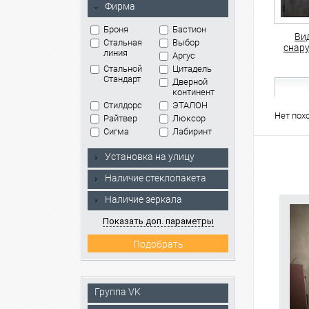
Фирма
Броня
Бастион
Ви
Стальная
Выбор
снар
линия
Аргус
Стальной
Цитадель
Стандарт
Дверной
континент
Стилдорс
ЭТАЛОН
Нет пох
Райтвер
Люксор
Сигма
Лабиринт
Установка на улицу
Наличие стеклопакета
Наличие зеркала
Показать доп. параметры
Группа VK