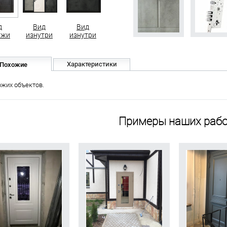
д
Вид
Вид
ужи
изнутри
изнутри
Характеристики
Похожие
ожих объектов.
Примеры наших рабо