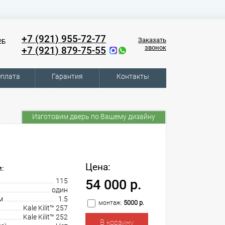
+7 (921) 955-72-77
Заказать
2Б
звонок
+7 (921) 879-75-55
плата
Гарантия
Контакты
Изготовим дверь по Вашему дизайну
Цена:
:
115
54 000 р.
один
м
1.5
5000 р.
монтаж:
Kale Kilit™ 257
Kale Kilit™ 252