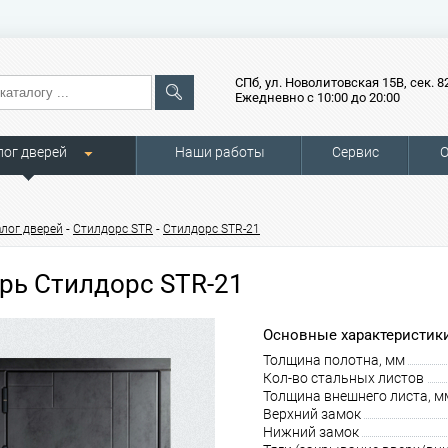
СПб, ул. Новолитовская 15В, сек. 8
Ежедневно с 10:00 до 20:00
лог дверей
Наши работы
Сервис
О
-
-
алог дверей
Стилдорс STR
Стилдорс STR-21
рь Стилдорс STR-21
Основные характеристики
Толщина полотна, мм
Кол-во стальных листов
Толщина внешнего листа, м
Верхний замок
Нижний замок