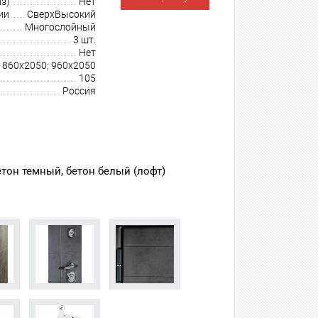
з)
Нет
ии
СверхВысокий
Многослойный
3 шт.
Нет
860х2050; 960х2050
105
Россия
етон темный, бетон белый (лофт)