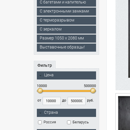
С багетами и капителью
C электронными замками
С терморазрывом
С зеркалом
Размер 1050 х 2080 мм
Выставочные образцы!
Фильтр
Цена
10000
500000
от
до
руб.
Страна
Россия
Беларусь