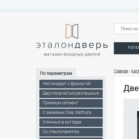
Ката
-
Главная
Кат
По параметрам
Нестандарт с фрамугой
Две
Двустворчатые распашные
Премиум сегмент
C замками Cisa, Mottura
Уличные в коттедж
Со стеклопакетом