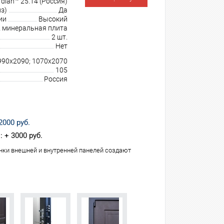
dian™ 25.14 (Россия)
з)
Да
ии
Высокий
минеральная плита
2 шт.
Нет
 990х2090; 1070х2070
105
Россия
2000 руб.
 + 3000 руб.
нки внешней и внутренней панелей создают