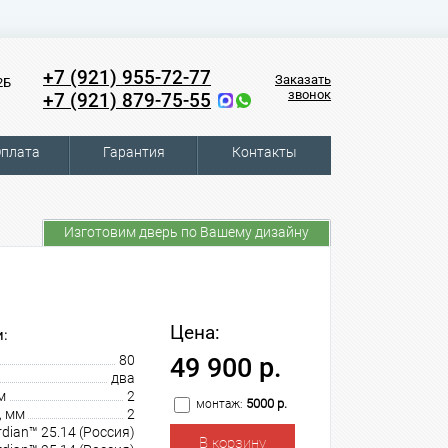
+7 (921) 955-72-77
Заказать
2Б
звонок
+7 (921) 879-75-55
плата
Гарантия
Контакты
Изготовим дверь по Вашему дизайну
Цена:
:
80
49 900 р.
два
м
2
5000 р.
монтаж:
, мм
2
dian™ 25.14 (Россия)