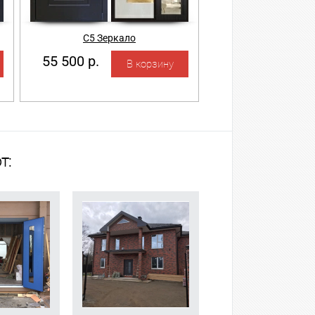
С5 Зеркало
55 500 р.
т: