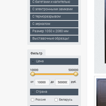
С багетами и капителью
C электронными замками
С терморазрывом
С зеркалом
Размер 1050 х 2080 мм
Выставочные образцы!
Фильтр
Цена
10000
500000
от
до
руб.
Страна
Россия
Беларусь