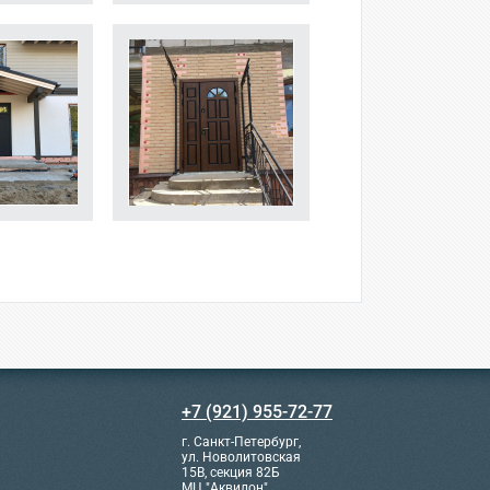
+7 (921) 955-72-77
г. Санкт-Петербург,
ул. Новолитовская
15В, секция 82Б
МЦ "Аквилон"