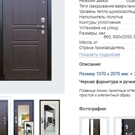
Нижний замок
Guar
Тяги (закрывание вверх/вни
Уровень тепло-шумоизоляц
Наполнитель полотна
Контуры уплотнения
Установка на улицу
Размеры, мм
860, 950х2050;
Масса, кг
Страна производитель
Показать подробнее
Описание:
Размер 1070 х 2070 мм: + 
Черная фурнитура и ручки:
Плавные линии, приятные отте
простой и элегантный образ.
Фотографии: