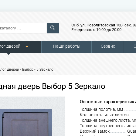
СПб, ул. Новолитовская 15В, сек. 8
Ежедневно с 10:00 до 20:00
лог дверей
Наши работы
Сервис
О
-
-
алог дверей
Выбор
5 Зеркало
дная дверь Выбор 5 Зеркало
Основные характеристики
Толщина полотна, мм
Кол-во стальных листов
Толщина внешнего листа, м
Толщина внутреннего листа
Верхний замок
Guar