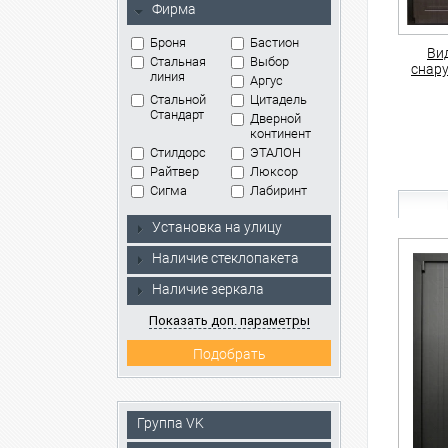
Фирма
Броня
Бастион
Ви
Стальная
Выбор
снар
линия
Аргус
Стальной
Цитадель
Стандарт
Дверной
континент
Стилдорс
ЭТАЛОН
Райтвер
Люксор
Сигма
Лабиринт
Установка на улицу
Наличие стеклопакета
Наличие зеркала
Показать доп. параметры
Группа VK