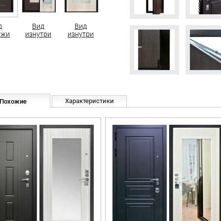
д
Вид
Вид
ужи
изнутри
изнутри
Характеристики
Похожие