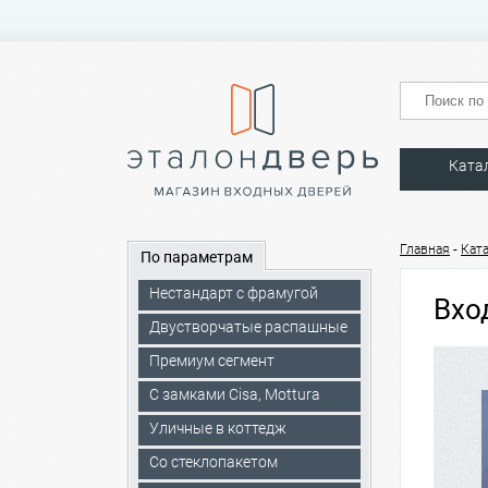
Ката
-
Главная
Кат
По параметрам
Нестандарт с фрамугой
Вхо
Двустворчатые распашные
Премиум сегмент
C замками Cisa, Mottura
Уличные в коттедж
Со стеклопакетом