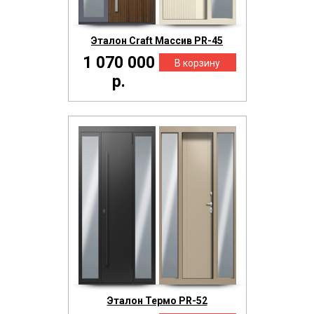
Эталон Craft Массив PR-45
1 070 000
р.
Эталон Термо PR-52