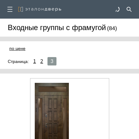
Входные группы с фрамугой
(84)
по цене
1
2
3
Страница: