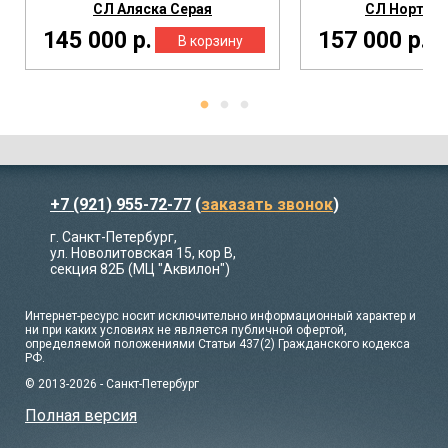
СЛ Аляска Серая
СЛ Нортон
145 000 р.
157 000 р.
+7 (921) 955-72-77
(
заказать звонок
)
г. Санкт-Петербург,
ул. Новолитовская 15, кор В,
секция 82Б (МЦ "Аквилон")
Интернет-ресурс носит исключительно информационный характер и
ни при каких условиях не является публичной офертой,
определяемой положениями Статьи 437(2) Гражданского кодекса
РФ.
© 2013-2026 - Санкт-Петербург
Полная версия