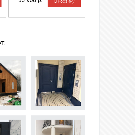
50 900 р.
т: