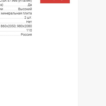
CISA 57.966 (Италия)
з)
Да
ии
Высокий
минеральная плита
2 шт.
Нет
860х2050; 980х2080
110
Россия