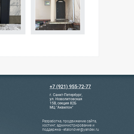
+7 (921) 955-72-77
г. Санкт-Петербург,
ул. Новолитовская
15В, секция 82Б
МЦ "Аквилон"
Разработка, продвижение сайта,
хостинг, администрирование и
поддержка - etalondver@yandex.ru