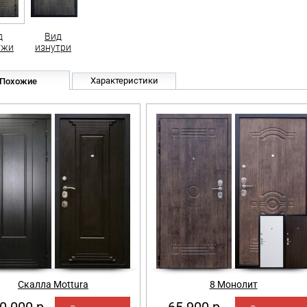
д
Вид
ужи
изнутри
Характеристики
Похожие
Скалла Mottura
8 Монолит