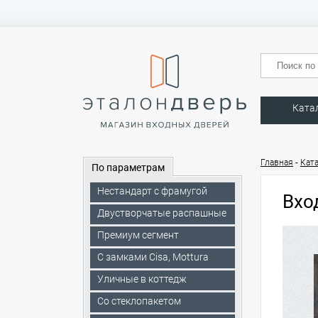
Ката
-
Главная
Кат
По параметрам
Нестандарт с фрамугой
Вхо
Двустворчатые распашные
Премиум сегмент
C замками Cisa, Mottura
Уличные в коттедж
Со стеклопакетом