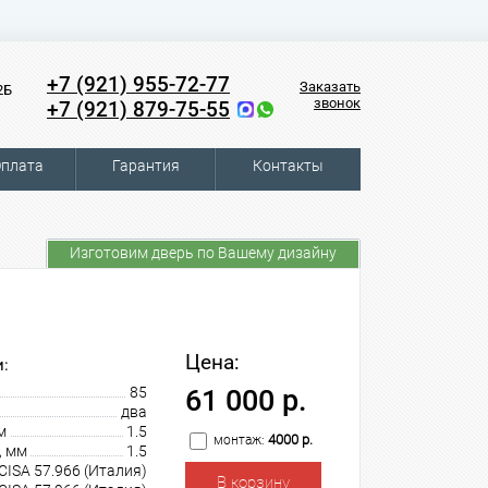
+7 (921) 955-72-77
Заказать
2Б
звонок
+7 (921) 879-75-55
плата
Гарантия
Контакты
Изготовим дверь по Вашему дизайну
Цена:
:
85
61 000 р.
два
м
1.5
4000 р.
монтаж:
, мм
1.5
CISA 57.966 (Италия)