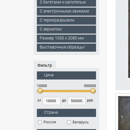
С багетами и капителью
C электронными замками
С терморазрывом
С зеркалом
Размер 1050 х 2080 мм
Выставочные образцы!
Фильтр
Цена
10000
500000
от
до
руб.
Страна
Россия
Беларусь