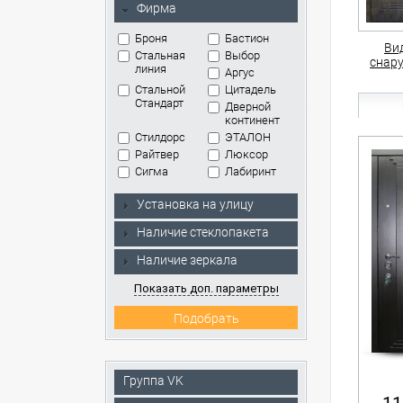
Фирма
Броня
Бастион
Ви
Стальная
Выбор
снар
линия
Аргус
Стальной
Цитадель
Стандарт
Дверной
континент
Стилдорс
ЭТАЛОН
Райтвер
Люксор
Сигма
Лабиринт
Установка на улицу
Наличие стеклопакета
Наличие зеркала
Показать доп. параметры
Группа VK