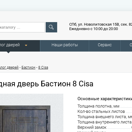
СПб, ул. Новолитовская 15В, сек. 8
Ежедневно с 10:00 до 20:00
лог дверей
Наши работы
Сервис
О
-
-
алог дверей
Бастион
8 Cisa
дная дверь Бастион 8 Cisa
Основные характеристики
Толщина полотна, мм
Кол-во стальных листов
Толщина внешнего листа, м
Толщина внутреннего листа
Верхний замок