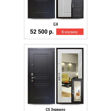
С4
52 500 р.
С5 Зеркало