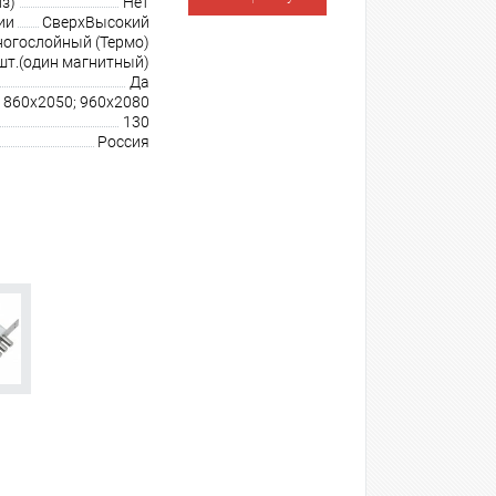
з)
Нет
ии
СверхВысокий
огослойный (Термо)
шт.(один магнитный)
Да
860х2050; 960х2080
130
Россия