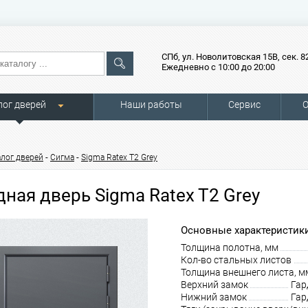
СПб, ул. Новолитовская 15В, сек. 8
Ежедневно с 10:00 до 20:00
лог дверей
Наши работы
Сервис
О
-
-
алог дверей
Сигма
Sigma Ratex T2 Grey
дная дверь Sigma Ratex T2 Grey
Основные характеристики
Толщина полотна, мм
Кол-во стальных листов
Толщина внешнего листа, м
Верхний замок
Гар
Нижний замок
Гар