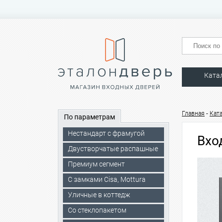
Ката
-
Главная
Кат
По параметрам
Нестандарт с фрамугой
Вхо
Двустворчатые распашные
Премиум сегмент
C замками Cisa, Mottura
Уличные в коттедж
Со стеклопакетом