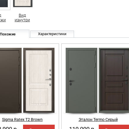
д
Вид
ужи
изнутри
Характеристики
Похожие
Sigma Ratex T2 Brown
Эталон Termo Серый