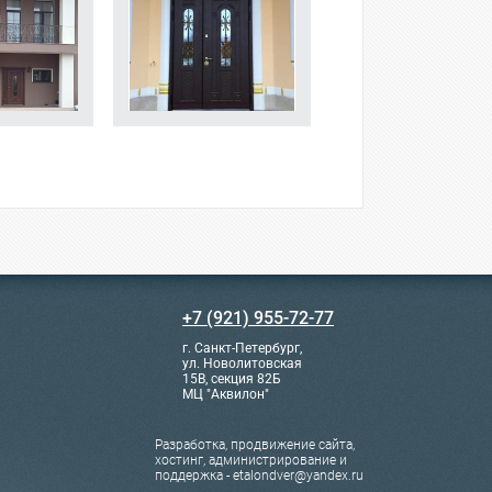
+7 (921) 955-72-77
г. Санкт-Петербург,
ул. Новолитовская
15В, секция 82Б
МЦ "Аквилон"
Разработка, продвижение сайта,
хостинг, администрирование и
поддержка - etalondver@yandex.ru