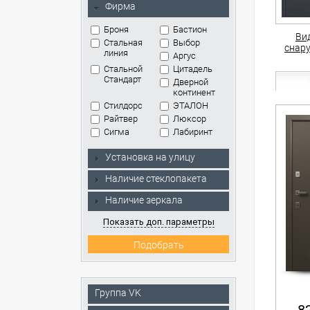
Фирма
Броня
Бастион
Ви
Стальная
Выбор
снар
линия
Аргус
Стальной
Цитадель
Стандарт
Дверной
континент
Стилдорс
ЭТАЛОН
Райтвер
Люксор
Сигма
Лабиринт
Установка на улицу
Наличие стеклопакета
Наличие зеркала
Показать доп. параметры
Группа VK