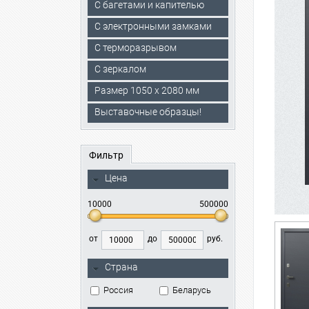
С багетами и капителью
C электронными замками
С терморазрывом
С зеркалом
Размер 1050 х 2080 мм
Выставочные образцы!
Фильтр
Цена
10000
500000
от
до
руб.
Страна
Россия
Беларусь