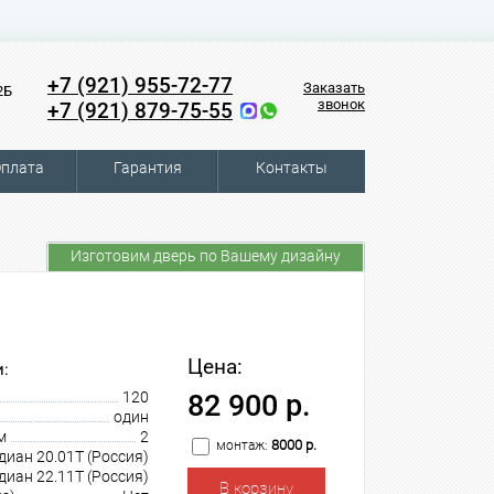
+7 (921) 955-72-77
Заказать
2Б
звонок
+7 (921) 879-75-55
плата
Гарантия
Контакты
Изготовим дверь по Вашему дизайну
Цена:
:
120
82 900 р.
один
м
2
8000 р.
монтаж:
диан 20.01Т (Россия)
диан 22.11Т (Россия)