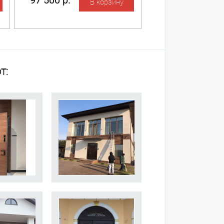
97 500 р.
т: