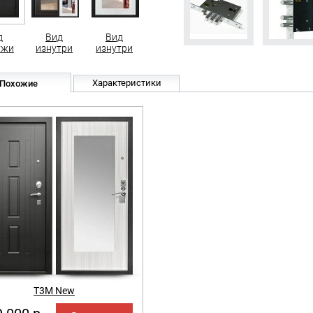
д
Вид
Вид
ужи
изнутри
изнутри
Характеристики
Похожие
Т3М New