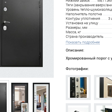
Нижний замок
МЕТТЭМ З
Тяги (закрывание вверх/вни
Уровень тепло-шумоизоляц
Наполнитель полотна
Контуры уплотнения
3 
Установка на улицу
Размеры, мм
Масса, кг
Страна производитель
Показать подробнее
Описание:
Хромированный порог с ус
Фотографии: