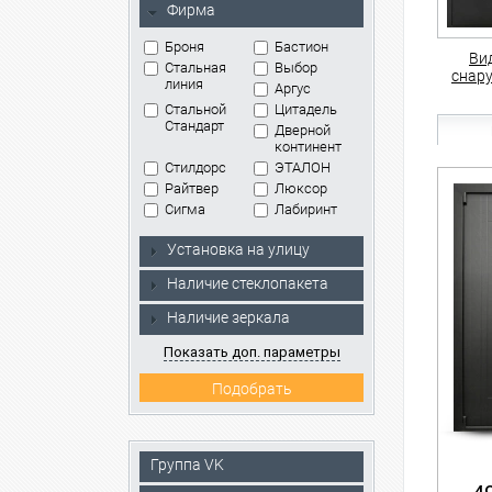
Фирма
Броня
Бастион
Ви
Стальная
Выбор
снар
линия
Аргус
Стальной
Цитадель
Стандарт
Дверной
континент
Стилдорс
ЭТАЛОН
Райтвер
Люксор
Сигма
Лабиринт
Установка на улицу
Наличие стеклопакета
Наличие зеркала
Показать доп. параметры
Группа VK