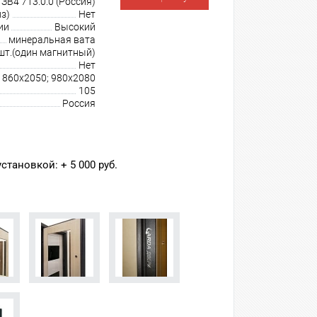
В4 713.0.0 (Россия)
з)
Нет
ии
Высокий
минеральная вата
шт.(один магнитный)
Нет
860х2050; 980х2080
105
Россия
тановкой: + 5 000 руб.