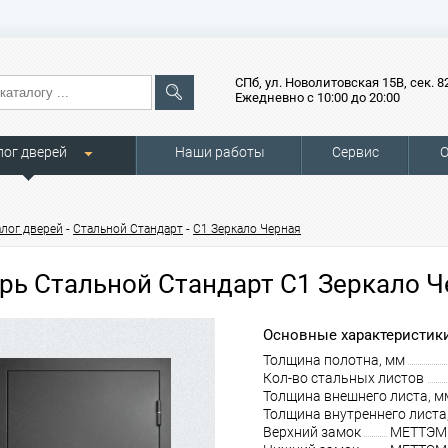
СПб, ул. Новолитовская 15В, сек. 8
Ежедневно с 10:00 до 20:00
лог дверей
Наши работы
Сервис
О
-
-
алог дверей
Стальной Стандарт
С1 Зеркало Черная
рь Стальной Стандарт С1 Зеркало 
Основные характеристики
Толщина полотна, мм
Кол-во стальных листов
Толщина внешнего листа, м
Толщина внутреннего листа
Верхний замок
МЕТТЭМ З