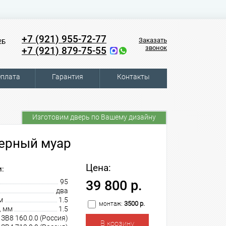
+7 (921) 955-72-77
Заказать
2Б
звонок
+7 (921) 879-75-55
плата
Гарантия
Контакты
Изготовим дверь по Вашему дизайну
Черный муар
Цена:
:
95
39 800 р.
два
м
1.5
3500 р.
монтаж:
, мм
1.5
В8 160.0.0 (Россия)