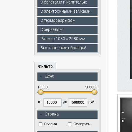
С багетами и капителью
C электронными замками
С терморазрывом
С зеркалом
Размер 1050 х 2080 мм
Выставочные образцы!
Фильтр
Цена
10000
500000
от
до
руб.
Страна
Россия
Беларусь