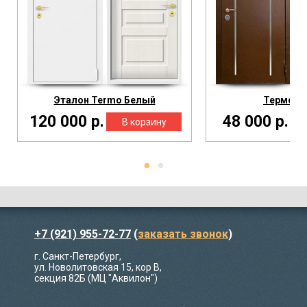
Эталон Termo Белый
Термо М
120 000 р.
48 000 р.
+7 (921) 955-72-77
(
заказать звонок
)
г. Санкт-Петербург,
ул. Новолитовская 15, кор В,
секция 82Б (МЦ "Аквилон")