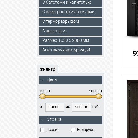
С багетами и капителью
C электронными замками
С терморазрывом
С зеркалом
Размер 1050 х 2080 мм
Выставочные образцы!
59
Фильтр
Цена
10000
500000
от
до
руб.
Страна
Россия
Беларусь