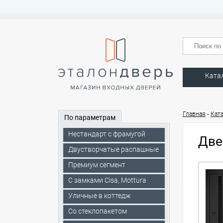
Ката
-
Главная
Кат
По параметрам
Нестандарт с фрамугой
Две
Двустворчатые распашные
Премиум сегмент
C замками Cisa, Mottura
Уличные в коттедж
Со стеклопакетом