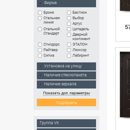
Фирма
Броня
Бастион
Стальная
Выбор
линия
Аргус
57
Стальной
Цитадель
Стандарт
Дверной
континент
Стилдорс
ЭТАЛОН
Райтвер
Люксор
Сигма
Лабиринт
Установка на улицу
Наличие стеклопакета
Наличие зеркала
Показать доп. параметры
Группа VK