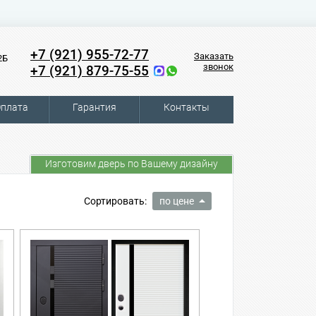
+7 (921) 955-72-77
Заказать
2Б
звонок
+7 (921) 879-75-55
плата
Гарантия
Контакты
Изготовим дверь по Вашему дизайну
Сортировать:
по цене