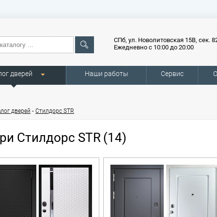
СПб, ул. Новолитовская 15В, сек. 8
Ежедневно с 10:00 до 20:00
лог дверей
Наши работы
Сервис
О
-
алог дверей
Стилдорс STR
ри Стилдорс STR
(14)