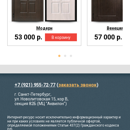
Модерн
Венеция Зе
53 000 р.
57 000 р.
+7 (921) 955-72-77
(
заказать звонок
)
г. Санкт-Петербург,
ул. Новолитовская 15, кор В,
секция 82Б (МЦ "Аквилон")
Интернет-ресурс носит исключительно информационный характер и
ни при каких условиях не является публичной офертой,
определяемой положениями Статьи 437(2) Гражданского кодекса
РФ.