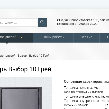
СПб, ул. Новолитовская 15В, сек. 8
Ежедневно с 10:00 до 20:00
лог дверей
Наши работы
Сервис
О
-
-
алог дверей
Выбор
Выбор 10 Грей
рь Выбор 10 Грей
Основные характеристики
Толщина полотна, мм
Кол-во стальных листов
Толщина внешнего листа, м
Толщина внутреннего листа
Верхний замок
Га