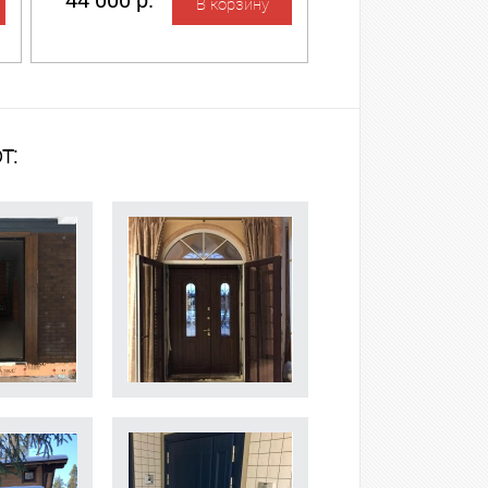
44 000 р.
т: