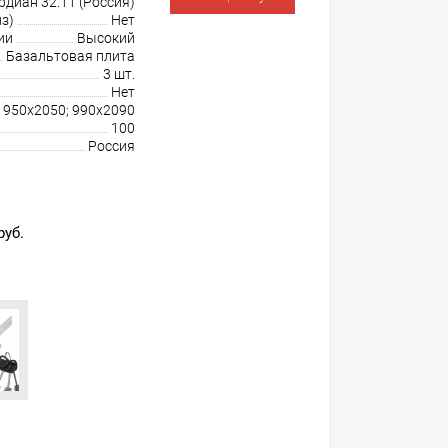
рдиан 32.11 (Россия)
з)
Нет
ии
Высокий
Базальтовая плита
3 шт.
Нет
 950х2050; 990х2090
100
Россия
руб.