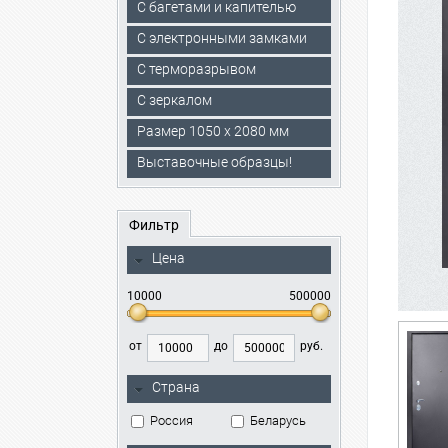
С багетами и капителью
C электронными замками
С терморазрывом
С зеркалом
Размер 1050 х 2080 мм
Выставочные образцы!
Фильтр
Цена
10000
500000
от
до
руб.
Страна
Россия
Беларусь