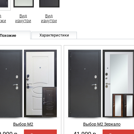
д
Вид
Вид
ужи
изнутри
изнутри
Характеристики
Похожие
Выбор М2
Выбор М2 Зеркало