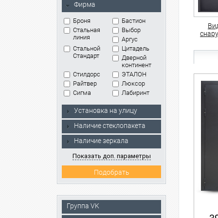
Фирма
Броня
Бастион
Ви
Стальная
Выбор
снар
линия
Аргус
Стальной
Цитадель
Стандарт
Дверной
континент
Стилдорс
ЭТАЛОН
Райтвер
Люксор
Сигма
Лабиринт
Установка на улицу
Наличие стеклопакета
Наличие зеркала
Показать доп. параметры
Группа VK