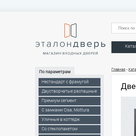
Ката
-
Главная
Кат
По параметрам
Нестандарт с фрамугой
Две
Двустворчатые распашные
Премиум сегмент
C замками Cisa, Mottura
Уличные в коттедж
Со стеклопакетом