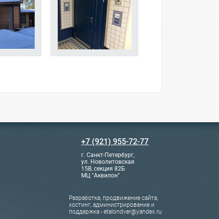
+7 (921) 955-72-77
г. Санкт-Петербург,
ул. Новолитовская
15В, секция 82Б
МЦ "Аквилон"
Разработка, продвижение сайта,
хостинг, администрирование и
поддержка - etalondver@yandex.ru