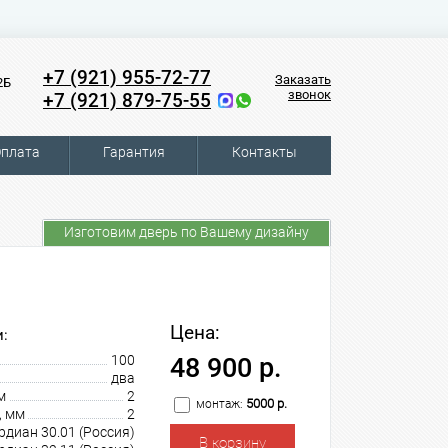
+7 (921) 955-72-77
Заказать
2Б
звонок
+7 (921) 879-75-55
плата
Гарантия
Контакты
Изготовим дверь по Вашему дизайну
Цена:
:
100
48 900 р.
два
м
2
5000 р.
монтаж:
, мм
2
рдиан 30.01 (Россия)