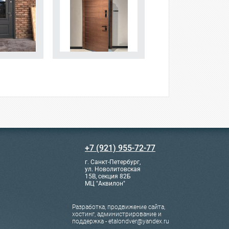
+7 (921) 955-72-77
г. Санкт-Петербург,
ул. Новолитовская
15В, секция 82Б
МЦ "Аквилон"
Разработка, продвижение сайта,
хостинг, администрирование и
поддержка - etalondver@yandex.ru