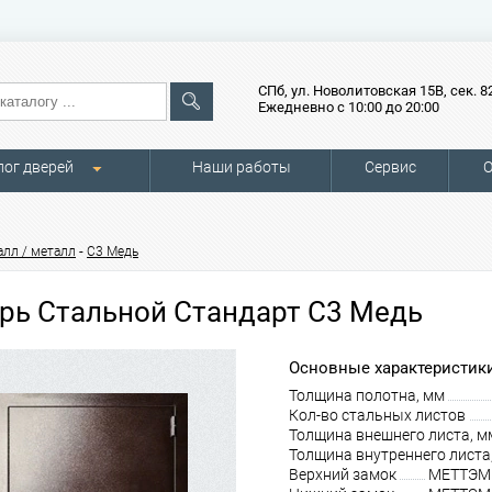
СПб, ул. Новолитовская 15В, сек. 8
Ежедневно с 10:00 до 20:00
лог дверей
Наши работы
Сервис
О
-
алл / металл
С3 Медь
рь Стальной Стандарт С3 Медь
Основные характеристики
Толщина полотна, мм
Кол-во стальных листов
Толщина внешнего листа, м
Толщина внутреннего листа
Верхний замок
МЕТТЭМ З