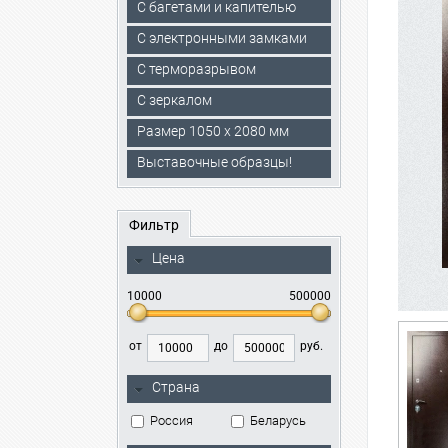
С багетами и капителью
C электронными замками
С терморазрывом
С зеркалом
Размер 1050 х 2080 мм
Выставочные образцы!
Фильтр
Цена
10000
500000
от
до
руб.
Страна
Россия
Беларусь