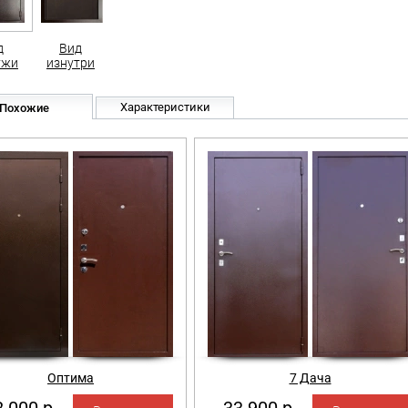
д
Вид
ужи
изнутри
Характеристики
Похожие
Оптима
7 Дача