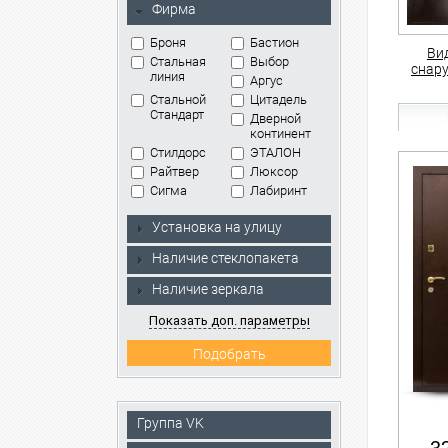
Фирма
Броня
Бастион
Ви
Стальная
Выбор
снар
линия
Аргус
Стальной
Цитадель
Стандарт
Дверной
континент
Стилдорс
ЭТАЛОН
Райтвер
Люксор
Сигма
Лабиринт
Установка на улицу
Наличие стеклопакета
Наличие зеркала
Показать доп. параметры
Группа VK