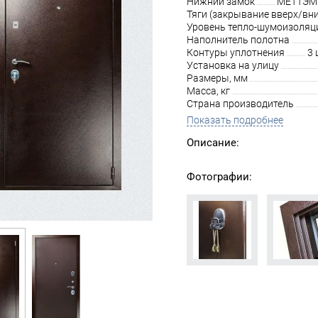
Нижний замок
МЕТТЭМ З
Тяги (закрывание вверх/вни
Уровень тепло-шумоизоляц
Наполнитель полотна
Контуры уплотнения
3 
Установка на улицу
Размеры, мм
Масса, кг
Страна производитель
Показать подробнее
Описание:
Фотографии: