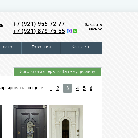
+7 (921) 955-72-77
Заказать
2Б
звонок
+7 (921) 879-75-55
плата
Гарантия
Контакты
Изготовим дверь по Вашему дизайну
Сортировать:
по цене
1
2
3
4
5
6