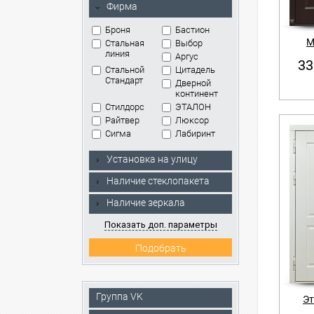
Фирма
Броня
Бастион
М
Стальная
Выбор
линия
Аргус
33
Стальной
Цитадель
Стандарт
Дверной
континент
Стилдорс
ЭТАЛОН
Райтвер
Люксор
Сигма
Лабиринт
Установка на улицу
Наличие стеклопакета
Наличие зеркала
Показать доп. параметры
Группа VK
Эт