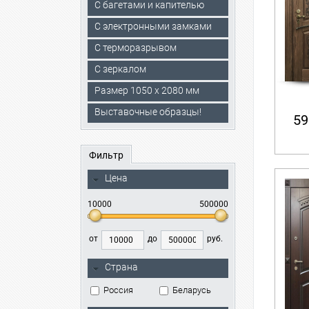
С багетами и капителью
C электронными замками
С терморазрывом
С зеркалом
Размер 1050 х 2080 мм
Выставочные образцы!
59
Фильтр
Цена
10000
500000
от
до
руб.
Страна
Россия
Беларусь