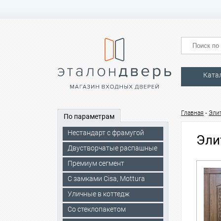
Ката
-
Главная
Эли
По параметрам
Нестандарт с фрамугой
Эли
Двустворчатые распашные
Премиум сегмент
C замками Cisa, Mottura
Уличные в коттедж
Со стеклопакетом