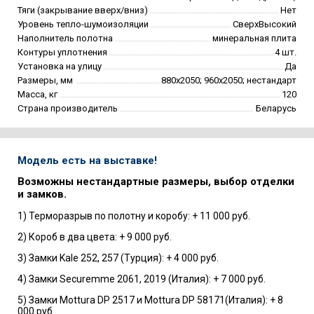
Тяги (закрывание вверх/вниз)
Нет
Уровень тепло-шумоизоляции
СверхВысокий
Наполнитель полотна
минеральная плита
Контуры уплотнения
4 шт.
Установка на улицу
Да
Размеры, мм
880х2050; 960х2050; нестандарт
Масса, кг
120
Страна производитель
Беларусь
Модель есть на выставке!
Возможны нестандартные размеры, выбор отделки
и замков.
1) Терморазрыв по полотну и коробу: + 11 000 руб.
2) Короб в два цвета: + 9 000 руб.
3) Замки Kale 252, 257 (Турция): + 4 000 руб.
4) Замки Securemme 2061, 2019 (Италия): + 7 000 руб.
5) Замки Mottura DP 2517 и Mottura DP 58171(Италия): + 8
000 руб.