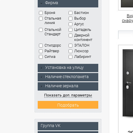
Фирма
Броня
Бастион
Ви
Стальная
Выбор
снар
линия
Аргус
Стальной
Цитадель
Стандарт
Дверной
континент
Стилдорс
ЭТАЛОН
Райтвер
Люксор
Сигма
Лабиринт
Установка на улицу
Наличие стеклопакета
Наличие зеркала
Показать доп. параметры
Группа VK