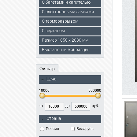
С багетами и капителью
C электронными замками
С терморазрывом
С зеркалом
Размер 1050 х 2080 мм
Выставочные образцы!
Фильтр
Цена
10000
500000
от
до
руб.
Страна
Россия
Беларусь