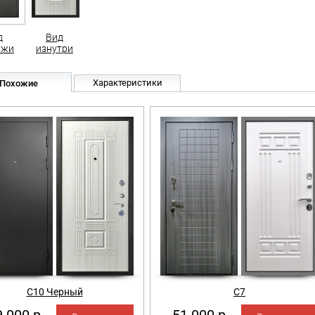
д
Вид
ужи
изнутри
Характеристики
Похожие
С10 Черный
С7