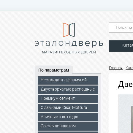
Ката
-
Главная
Кат
По параметрам
Нестандарт с фрамугой
Две
Двустворчатые распашные
Премиум сегмент
C замками Cisa, Mottura
Уличные в коттедж
Со стеклопакетом