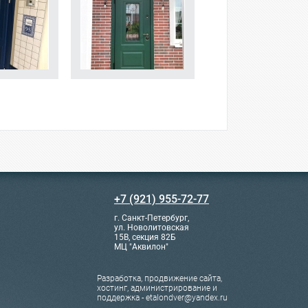
+7 (921) 955-72-77
г. Санкт-Петербург,
ул. Новолитовская
15В, секция 82Б
МЦ "Аквилон"
Разработка, продвижение сайта,
хостинг, администрирование и
поддержка - etalondver@yandex.ru