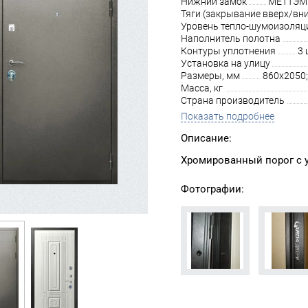
Нижний замок
МЕТТЭМ З
Тяги (закрывание вверх/вни
Уровень тепло-шумоизоляц
Наполнитель полотна
Контуры уплотнения
3 
Установка на улицу
Размеры, мм
860х2050;
Масса, кг
Страна производитель
Показать подробнее
Описание:
Хромированный порог с ус
Фотографии: