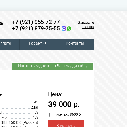
+7 (921) 955-72-77
Заказать
2Б
звонок
+7 (921) 879-75-55
плата
Гарантия
Контакты
Изготовим дверь по Вашему дизайну
Цена:
:
95
39 000 р.
два
м
1.5
3500 р.
монтаж:
, мм
1.5
В8 160.0.0 (Россия)