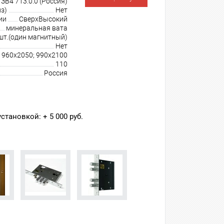
В4 713.0.0 (Россия)
з)
Нет
ии
СверхВысокий
минеральная вата
шт.(один магнитный)
Нет
 960х2050; 990х2100
110
Россия
тановкой: + 5 000 руб.