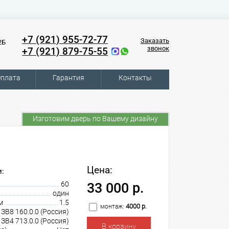
+7 (921) 955-72-77
Заказать
2Б
звонок
+7 (921) 879-75-55
плата
Гарантия
Контакты
Изготовим дверь по Вашему дизайну
Цена:
:
60
33 000 р.
один
м
1.5
4000 р.
монтаж:
В8 160.0.0 (Россия)
В4 713.0.0 (Россия)