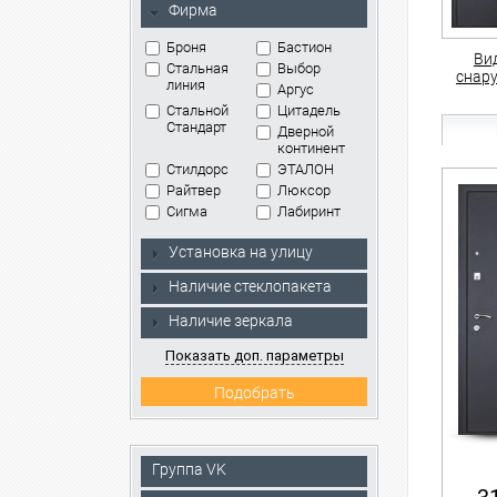
Фирма
Броня
Бастион
Ви
Стальная
Выбор
снар
линия
Аргус
Стальной
Цитадель
Стандарт
Дверной
континент
Стилдорс
ЭТАЛОН
Райтвер
Люксор
Сигма
Лабиринт
Установка на улицу
Наличие стеклопакета
Наличие зеркала
Показать доп. параметры
Группа VK