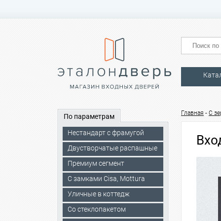
Ката
-
Главная
C з
По параметрам
Нестандарт с фрамугой
Вхо
Двустворчатые распашные
Премиум сегмент
C замками Cisa, Mottura
Уличные в коттедж
Со стеклопакетом