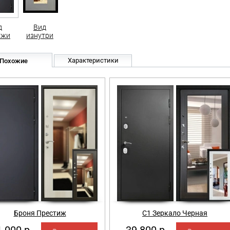
д
Вид
ужи
изнутри
Характеристики
Похожие
Броня Престиж
С1 Зеркало Черная