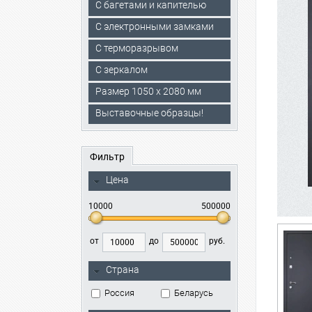
С багетами и капителью
C электронными замками
С терморазрывом
С зеркалом
Размер 1050 х 2080 мм
Выставочные образцы!
Фильтр
Цена
10000
500000
от
до
руб.
Страна
Россия
Беларусь