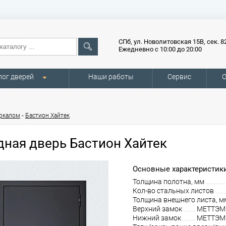
СПб, ул. Новолитовская 15В, сек. 8
Ежедневно с 10:00 до 20:00
лог дверей
Наши работы
Сервис
О
-
еркалом
Бастион Хайтек
дная дверь Бастион Хайтек
Основные характеристики
Толщина полотна, мм
Кол-во стальных листов
Толщина внешнего листа, м
Верхний замок
МЕТТЭМ З
Нижний замок
МЕТТЭМ З