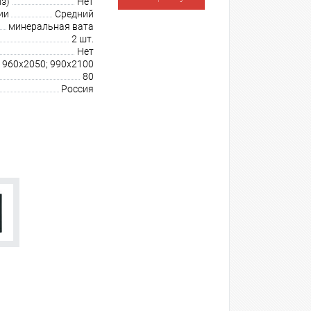
з)
Нет
ии
Средний
минеральная вата
2 шт.
Нет
 960х2050; 990х2100
80
Россия