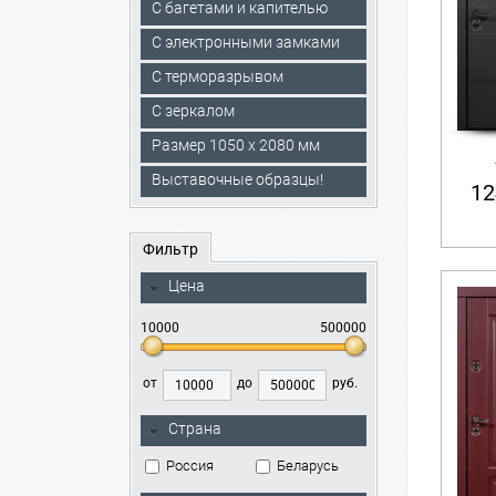
С багетами и капителью
C электронными замками
С терморазрывом
С зеркалом
Размер 1050 х 2080 мм
Выставочные образцы!
12
Фильтр
Цена
10000
500000
от
до
руб.
Страна
Россия
Беларусь