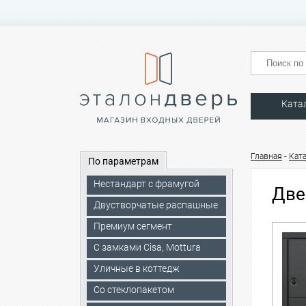
Ката
-
Главная
Кат
По параметрам
Нестандарт с фрамугой
Две
Двустворчатые распашные
Премиум сегмент
C замками Cisa, Mottura
Уличные в коттедж
Со стеклопакетом