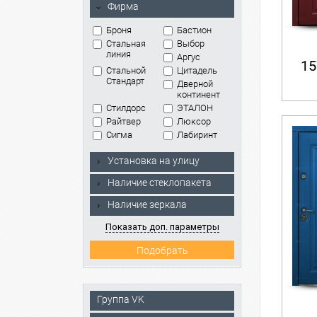
Фирма
Броня
Бастион
Стальная
Выбор
линия
Аргус
15
Стальной
Цитадель
Стандарт
Дверной
континент
Стилдорс
ЭТАЛОН
Райтвер
Люксор
Сигма
Лабиринт
Установка на улицу
Наличие стеклопакета
Наличие зеркала
Показать доп. параметры
Группа VK