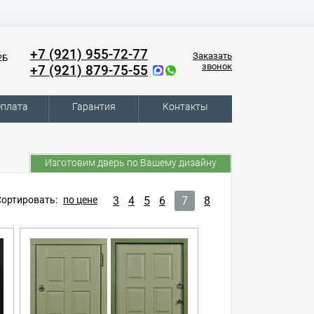
+7 (921) 955-72-77
Заказать
2Б
звонок
+7 (921) 879-75-55
плата
Гарантия
Контакты
Изготовим дверь по Вашему дизайну
Сортировать:
по цене
3
4
5
6
7
8