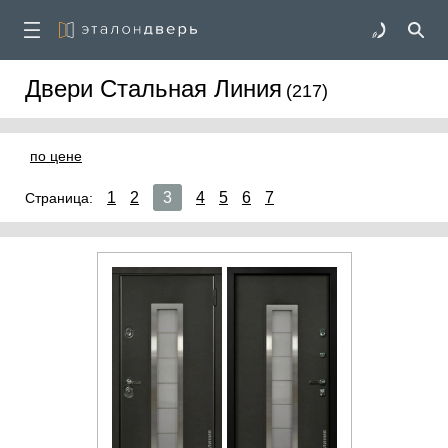
Двери Стальная Линия
(217)
по цене
1
2
3
4
5
6
7
Страница: