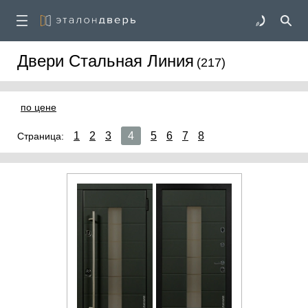
Двери Стальная Линия
(217)
по цене
1
2
3
4
5
6
7
8
Страница: